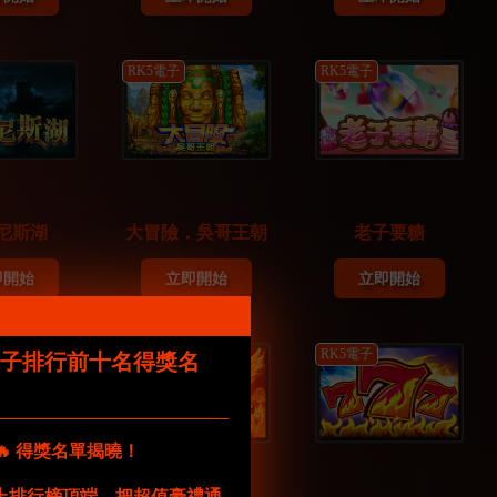
RK5電子
RK5電子
尼斯湖
大冒險．吳哥王朝
老子要糖
即開始
立即開始
立即開始
RK5電子
RK5電子
電子排行前十名得獎名
🔥 得獎名單揭曉！
功站上排行榜頂端，把超值豪禮通