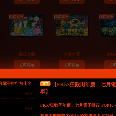
RK5電子
RK5電子
RK5電子
瘋狂企鵝
沙漠奇寶
神秘
立即開始
立即開始
立
RK5電子
RK5電子
RK5電子
七月電子排行前十名
【FK57狂歡周年慶，七月
置頂
單】
08/02
FK57狂歡周年慶，七月電子排行 TOP10 
08/01
恭喜本期榮登 TOP10 的幸運得主 成