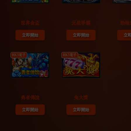
📌 獎勵陸續發放，請留意相關通知訊息
04/02
📌 請於 08/15 前主動告知客服收貨地址
⚠️逾期視同放棄，恕不補發⚠️
世界金盃
元星爭霸
勁報
12/17
立即開始
立即開始
立
RK5電子
RK5電子
勇者傳說
兔大獎
立即開始
立即開始