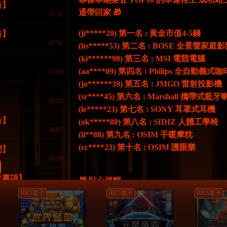
告】
魔術師
老子贏很大
虎
通帶回家 🎁
07/31
立即開始
立即開始
立
(ji*****20) 第一名 : 黃金市值4-5錢
告】
07/30
(hs*****53) 第二名 : BOSE 全景聲家
(ki******98) 第三名 : MSI 電競電腦
RK5電子
RK5電子
RK5電子
(aa****09) 第四名 : Philips 全自動義式
07/09
(jo******39) 第五名 : JMGO 雷射投影機
】
(sr****45) 第六名 : Marshall 攜帶式藍
05/22
(le*****23) 第七名 : SONY 耳罩式耳機
告】
(ok*****88) 第八名 : SIDIZ 人體工學椅
08/07
(li**88) 第九名 : OSIM 手暖摩枕
萬歲爺
虎嘯
大富
(cc****23) 第十名 : OSIM 護眼樂
間】
立即開始
立即開始
立
07/28
意事項】
🎁 貼心提醒
07/19
RK5電子
RK5電子
RK5電子
📌 全部獎品顏色隨機
樂城
📌 獎品價值以FK57定價為計算基準
07/18
📌 可選擇兌換為商品等值的 7 折彩金