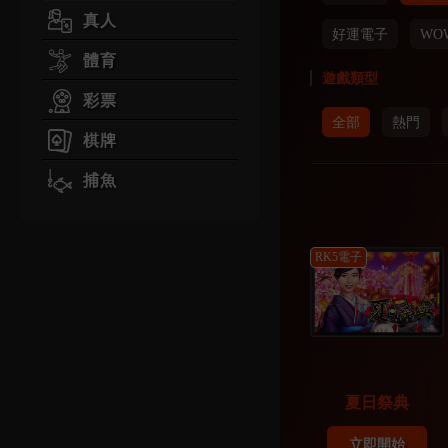
真人
好運電子
WO
體育
遊戲類型
彩票
全部
熱門
棋牌
捕魚
RK5電子
夏日祭典
立即開始