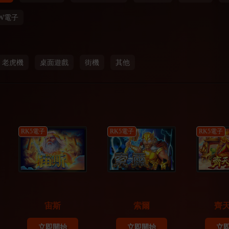
W電子
老虎機
桌面遊戲
街機
其他
RK5電子
RK5電子
RK5電子
宙斯
索爾
齊
立即開始
立即開始
立