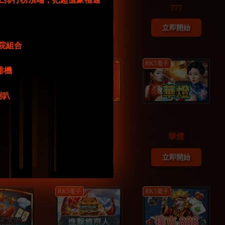
777
虎生風
榮華富貴
立即開始
即開始
立即開始
庭影院組合
RK5電子
RK5電子
咖啡機
牙喇叭
翁 Go
財高８斗
華燈
即開始
立即開始
立即開始
RK5電子
RK5電子