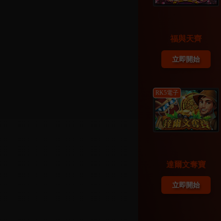
【系統公告】
一般
【會員權益公告】
一般
福與天齊
立即開始
RK5電子
達爾文奪寶
立即開始