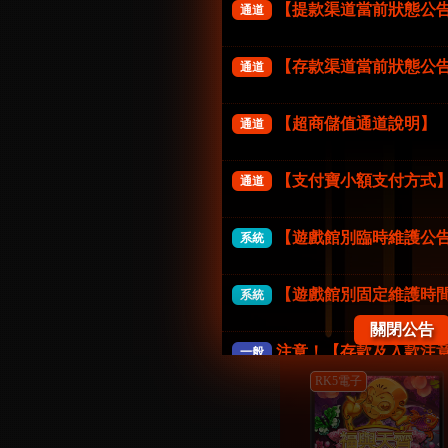
【提款渠道當前狀態公
通道
老子好神
立即開始
【存款渠道當前狀態公
通道
【超商儲值通道說明】
通道
RK5電子
【支付寶小額支付方式
通道
【遊戲館別臨時維護公
系統
變臉
【遊戲館別固定維護時
系統
立即開始
關閉公告
注意！【存款及入款注
一般
RK5電子
《防詐騙公告》FK57娛
一般