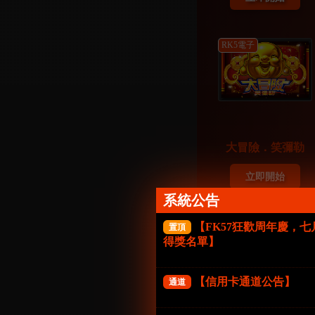
RK5電子
大冒險．笑彌勒
立即開始
系統公告
RK5電子
【FK57狂歡周年慶，
置頂
得獎名單】
【信用卡通道公告】
通道