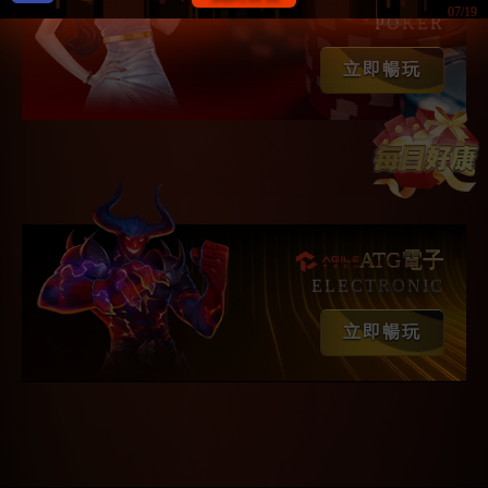
07/19
POKER
《防詐騙公告》FK57娛樂城
一般
立即暢玩
07/18
【系統公告】
一般
04/02
【會員權益公告】
一般
12/17
ATG電子
ELECTRONIC
立即暢玩