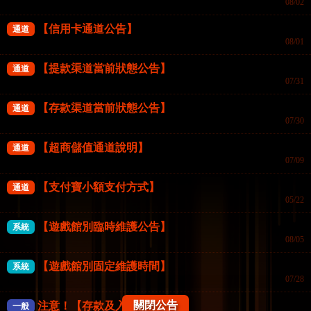
08/02
立即暢玩
【信用卡通道公告】
通道
08/01
【提款渠道當前狀態公告】
通道
07/31
【存款渠道當前狀態公告】
通道
07/30
SUPER體育
【超商儲值通道說明】
通道
SPORTS
07/09
【支付寶小額支付方式】
立即暢玩
通道
05/22
【遊戲館別臨時維護公告】
系統
08/05
【遊戲館別固定維護時間】
系統
07/28
關閉公告
注意！【存款及入款注意事項】
一般
包你發棋牌