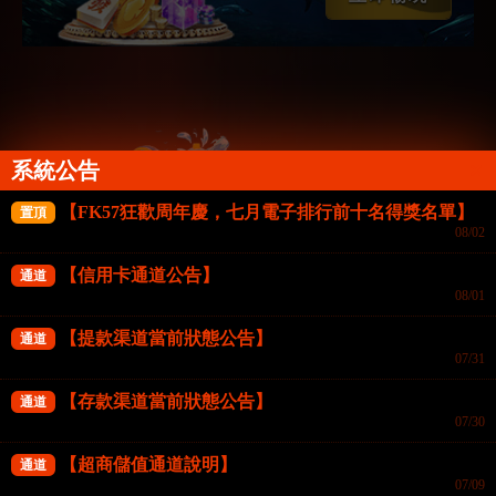
系統公告
QT捕魚機
【FK57狂歡周年慶，七月電子排行前十名得獎名單】
置頂
FISHING
08/02
立即暢玩
【信用卡通道公告】
通道
08/01
【提款渠道當前狀態公告】
通道
07/31
【存款渠道當前狀態公告】
通道
07/30
FG捕魚機
【超商儲值通道說明】
通道
FISHING
07/09