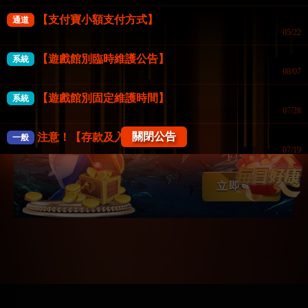
【支付寶小額支付方式】
立即暢玩
通道
05/22
【遊戲館別臨時維護公告】
系統
08/07
【遊戲館別固定維護時間】
系統
07/28
關閉公告
注意！【存款及入款注意事項】
一般
好路捕魚機
07/19
FISHING
《防詐騙公告》FK57娛樂城
一般
立即暢玩
07/18
【系統公告】
一般
04/02
【會員權益公告】
一般
12/17